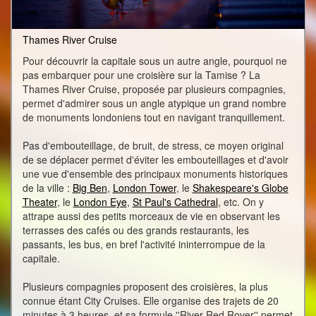
Thames River Cruise
Pour découvrir la capitale sous un autre angle, pourquoi ne
pas embarquer pour une croisière sur la Tamise ? La
Thames River Cruise, proposée par plusieurs compagnies,
permet d'admirer sous un angle atypique un grand nombre
de monuments londoniens tout en navigant tranquillement.
Pas d'embouteillage, de bruit, de stress, ce moyen original
de se déplacer permet d'éviter les embouteillages et d'avoir
une vue d'ensemble des principaux monuments historiques
de la ville :
Big Ben
,
London Tower
, le
Shakespeare's Globe
Theater
, le
London Eye
,
St Paul's Cathedral
, etc. On y
attrape aussi des petits morceaux de vie en observant les
terrasses des cafés ou des grands restaurants, les
passants, les bus, en bref l'activité ininterrompue de la
capitale.
Plusieurs compagnies proposent des croisières, la plus
connue étant City Cruises. Elle organise des trajets de 20
minutes à 3 heures, et sa formule ''River Red Rover'' permet